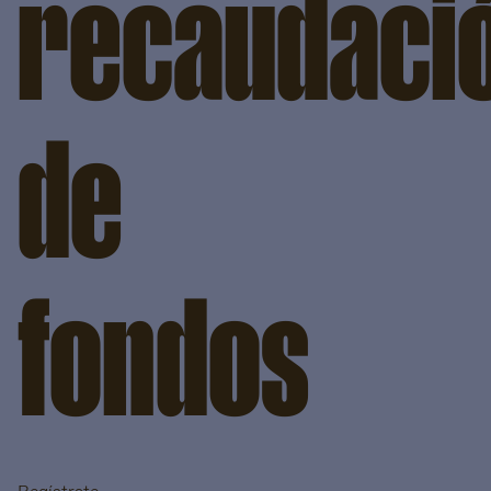
recaudaci
de
fondos