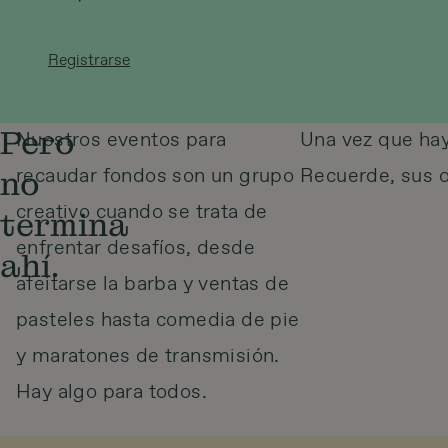
Registrarse
Pero
Nuestros eventos para
Una vez que hay
recaudar fondos son un grupo
Recuerde, sus o
no
creativo cuando se trata de
termina
enfrentar desafíos, desde
ahí.
afeitarse la barba y ventas de
pasteles hasta comedia de pie
y maratones de transmisión.
Hay algo para todos.