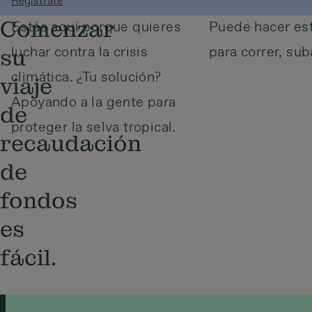
Regístrate
Comenzar
Estás aquí porque quieres
Puede hacer est
luchar contra la crisis
para correr, sub
su
climática. ¿Tu solución?
viaje
Apoyando a la gente para
de
proteger la selva tropical.
recaudación
de
fondos
es
fácil.