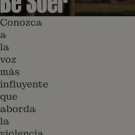
Be'Soer
Conozca
a
la
voz
más
influyente
que
aborda
la
violencia