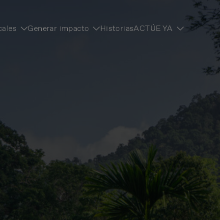
cales
Generar impacto
Historias
ACTÚE YA