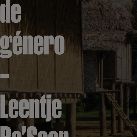
de
género
–
Leentje