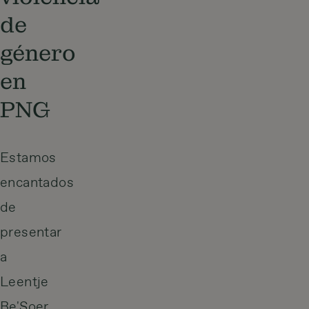
de
género
en
PNG
Estamos
encantados
de
presentar
a
Leentje
Be'Soer,