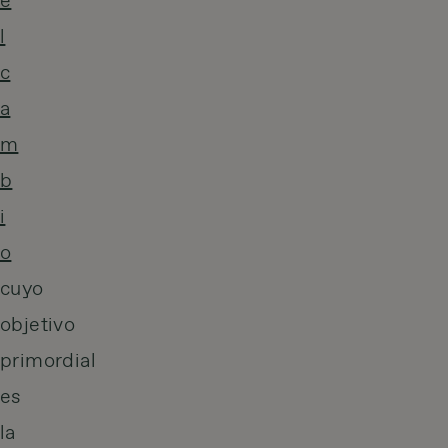
e
l
c
a
m
b
i
o
cuyo
objetivo
primordial
es
la