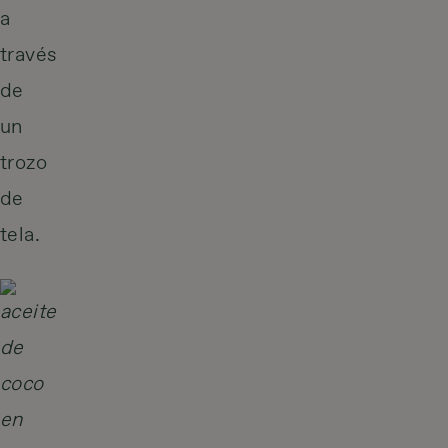
a
través
de
un
trozo
de
tela.