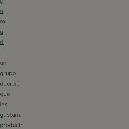
b
u
m
a
ri
,
un
grupo
decidió
que
les
gustaría
producir