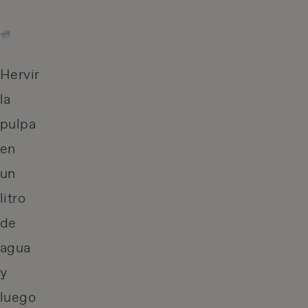
Hervir
la
pulpa
en
un
litro
de
agua
y
luego