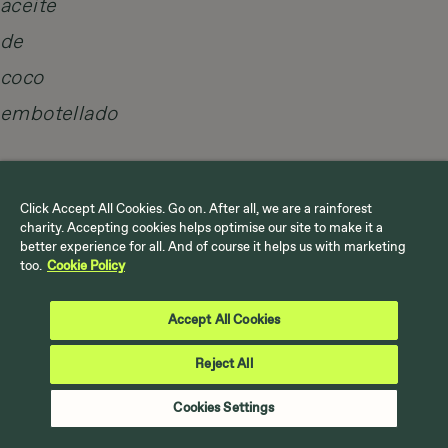
Saque
el
Click Accept All Cookies. Go on. After all, we are a rainforest
charity. Accepting cookies helps optimise our site to make it a
preciado
better experience for all. And of course it helps us with marketing
too.
Cookie Policy
aceite
y
Accept All Cookies
trasládelo
Reject All
a
Cookies Settings
recipientes