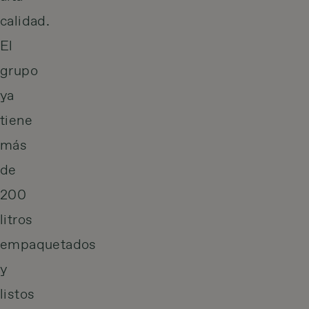
calidad.
El
grupo
ya
tiene
más
de
200
litros
empaquetados
y
listos